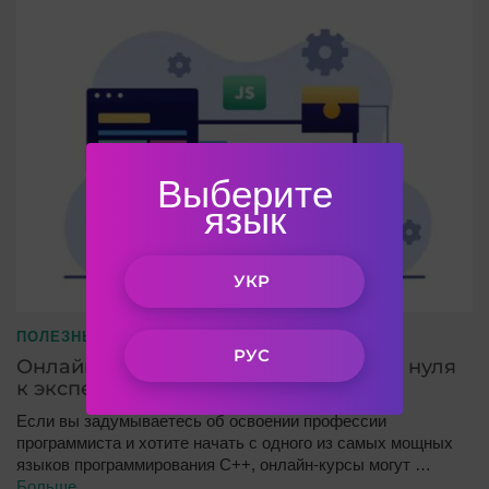
Выберите
язык
УКР
ПОЛЕЗНЫЕ СТАТЬИ
РУС
Онлайн-курсы C++: освоение языка с нуля
к эксперту
Если вы задумываетесь об освоении профессии
программиста и хотите начать с одного из самых мощных
языков программирования C++, онлайн-курсы могут …
Больше…